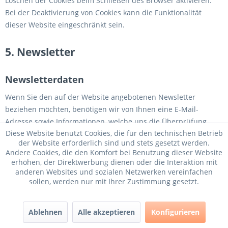
Löschen der Cookies beim Schließen des Browser aktivieren.
Bei der Deaktivierung von Cookies kann die Funktionalität
dieser Website eingeschränkt sein.
5. Newsletter
Newsletterdaten
Wenn Sie den auf der Website angebotenen Newsletter
beziehen möchten, benötigen wir von Ihnen eine E-Mail-
Adresse sowie Informationen, welche uns die Überprüfung
Diese Website benutzt Cookies, die für den technischen Betrieb
gestatten, dass Sie der Inhaber der angegebenen E-Mail-
der Website erforderlich sind und stets gesetzt werden.
Adresse sind und mit dem Empfang des Newsletters
Andere Cookies, die den Komfort bei Benutzung dieser Website
einverstanden sind. Weitere Daten werden nicht bzw. nur auf
erhöhen, der Direktwerbung dienen oder die Interaktion mit
freiwilliger Basis erhoben. Diese Daten verwenden wir
anderen Websites und sozialen Netzwerken vereinfachen
sollen, werden nur mit Ihrer Zustimmung gesetzt.
ausschließlich für den Versand der angeforderten
Informationen und geben diese nicht an Dritte weiter.
Ablehnen
Alle akzeptieren
Konfigurieren
Die Verarbeitung der in das Newsletteranmeldeformular